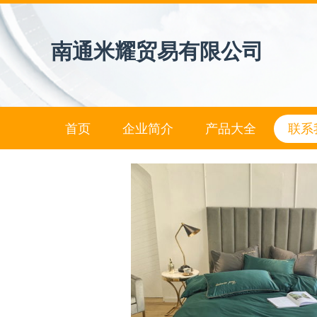
南通米耀贸易有限公司
首页
企业简介
产品大全
联系