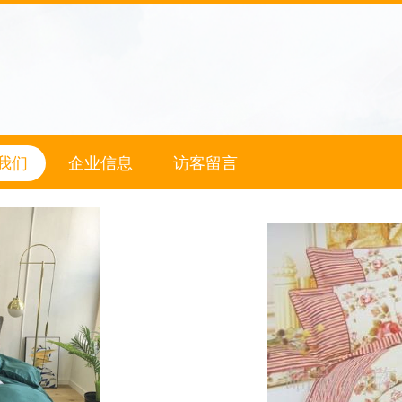
我们
企业信息
访客留言