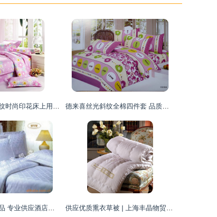
厂家直销全棉斜纹时尚印花床上用品四件套 尊享品质，点缀家居
德来喜丝光斜纹全棉四件套 品质床品，厂家直销
北京文英文纺织品 专业供应酒店床品套装，质优价廉
供应优质熏衣草被 | 上海丰晶物贸发展有限公司 - 专业床品套装供应商