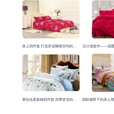
床上四件套 打造舒适睡眠空间的必备之选
法兰绒套件——温
香怡佳柔肤棉四件套 四季皆宜的舒适睡眠体验