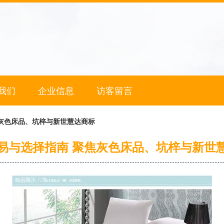
我们
企业信息
访客留言
灰色床品、坑梓与新世慧达商标
易与选择指南 聚焦灰色床品、坑梓与新世