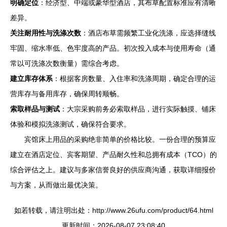
明确定位
：经济型、中端或豪华型酒店，其布草配置标准应有清晰
差异。
关注耐用性与洗涤次数
：酒店布草需频繁工业化洗涤，应选择缝线
牢固、缩水率低、色牢度高的产品。初次投入成本与使用寿命（通
常以可洗涤次数衡量）需综合考虑。
建立库存体系
：根据客房数量、入住率和洗涤周期，确定合理的运
营库存与备用库存，确保周转顺畅。
索取样品与测试
：大宗采购前务必索取样品，进行实际触摸、铺床
体验和模拟洗涤测试，确保符合要求。
宾馆床上用品的采购绝非简单的价格比较。一份合理的预算应
建立在酒店定位、宾客期望、产品耐久性和总拥有成本（TCO）的
综合评估之上。建议与多家信誉良好的供应商沟通，获取详细报价
与方案，从而做出最优决策。
如若转载，请注明出处：http://www.26ufu.com/product/64.html
更新时间：2026-08-07 23:08:40