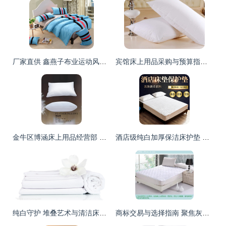
厂家直供 鑫燕子布业运动风素色条纹全棉四件套，舒适床品新选择
宾馆床上用品采购与预算指南 品类价格与选购要点
金牛区博涵床上用品经营部 匠心品质，织就您的舒适睡眠空间
酒店级纯白加厚保洁床护垫 席梦思褥子的隐形守护者
纯白守护 堆叠艺术与清洁床品的完美融合
商标交易与选择指南 聚焦灰色床品、坑梓与新世慧达商标