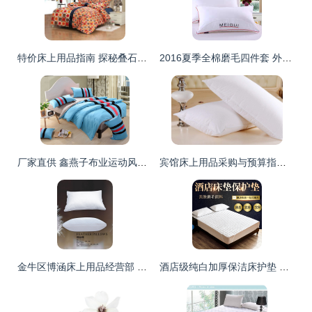
特价床上用品指南 探秘叠石桥家纺城全棉、珊瑚绒等优质货源
2016夏季全棉磨毛四件套 外贸品质，舒适体验的床上用品批发优选
厂家直供 鑫燕子布业运动风素色条纹全棉四件套，舒适床品新选择
宾馆床上用品采购与预算指南 品类价格与选购要点
金牛区博涵床上用品经营部 匠心品质，织就您的舒适睡眠空间
酒店级纯白加厚保洁床护垫 席梦思褥子的隐形守护者