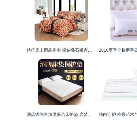
特价床上用品指南 探秘叠石桥家纺城全棉、珊瑚绒等优质货源
酒店级纯白加厚保洁床护垫 席梦思褥子的隐形守护者