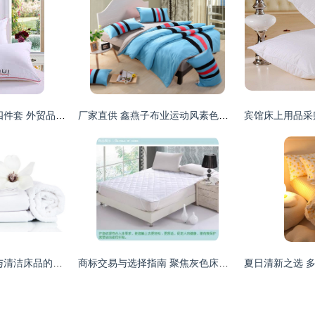
2016夏季全棉磨毛四件套 外贸品质，舒适体验的床上用品批发优选
厂家直供 鑫燕子布业运动风素色条纹全棉四件套，舒适床品新选择
纯白守护 堆叠艺术与清洁床品的完美融合
商标交易与选择指南 聚焦灰色床品、坑梓与新世慧达商标