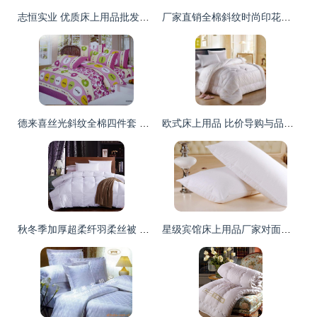
志恒实业 优质床上用品批发专家，超低价供应棉胎、原棉及床品套装
厂家直销全棉斜纹时尚印花床上用品四件套 尊享品质，点缀家居
德来喜丝光斜纹全棉四件套 品质床品，厂家直销
欧式床上用品 比价导购与品质解析
秋冬季加厚超柔纤羽柔丝被 厂家直供，团购批发优选
星级宾馆床上用品厂家对面料生产的严苛要求